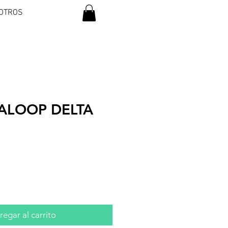
OTROS
ALOOP DELTA
io
egar al carrito